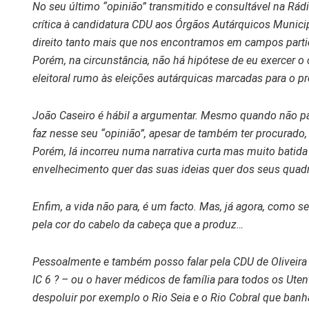
No seu último “opinião” transmitido e consultável na Rá
crítica à candidatura CDU aos Órgãos Autárquicos Municip
direito tanto mais que nos encontramos em campos partid
Porém, na circunstância, não há hipótese de eu exercer o
eleitoral rumo às eleições autárquicas marcadas para o p
João Caseiro é hábil a argumentar. Mesmo quando não pa
faz nesse seu “opinião”, apesar de também ter procurado
Porém, lá incorreu numa narrativa curta mas muito batida
envelhecimento quer das suas ideias quer dos seus quadr
Enfim, a vida não para, é um facto. Mas, já agora, como
pela cor do cabelo da cabeça que a produz…
Pessoalmente e também posso falar pela CDU de Oliveira d
IC 6 ? – ou o haver médicos de família para todos os Ute
despoluir por exemplo o Rio Seia e o Rio Cobral que banh