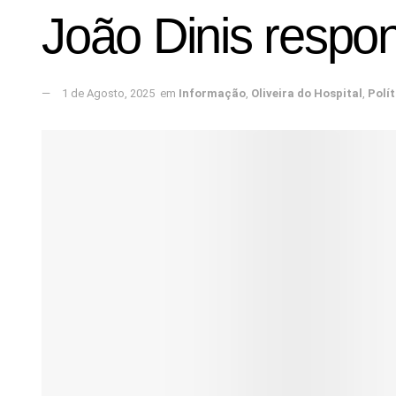
João Dinis respo
1 de Agosto, 2025
em
Informação
,
Oliveira do Hospital
,
Polít