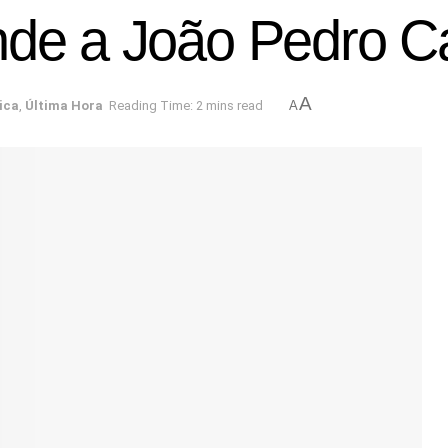
nde a João Pedro C
A
ica
,
Última Hora
Reading Time: 2 mins read
A