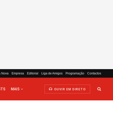
a Nova
Empresa
Editorial
Liga de Amigos
Programação
Contactos
STS
MAIS
OUVIR EM DIRETO