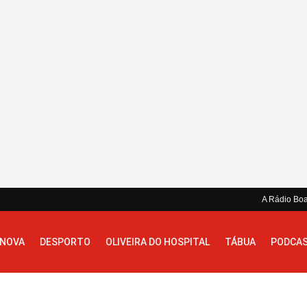
A Rádio Bo
 NOVA
DESPORTO
OLIVEIRA DO HOSPITAL
TÁBUA
PODCA