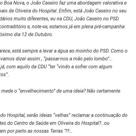
dio Boa Nova, o João Caseiro faz uma abordagem valorativa e
ais de Oliveira do Hospital. Enfim, está João Caseiro no seu
ários muito diferentes, eu na CDU, João Caseiro no PSD.
 contraditório e, note-se, estamos já em plena pré-campanha
róximo dia 12 de Outubro.
rece, está sempre a levar a água ao moinho do PSD. Como o
, vamos dizer assim , “passar-nos a mão pelo lombo”…
 já, com aquilo da CDU “ter “vindo a sofrer com algum
os”.
 se mede o “envelhecimento” de uma ideia? Não certamente
o Hospital, serão ideias “velhas” reclamar a continuação do
ntes do Centro de Saúde em Oliveira do Hospital?…ou
am por perto as nossas Terras ‘??…