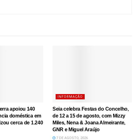
INFORMAÇÃO
erra apoiou 140
Seia celebra Festas do Concelho,
ência doméstica em
de 12 a 15 de agosto, com Mizzy
izou cerca de 1.240
Miles, Nena & Joana Almeirante,
GNR e Miguel Araújo
7 DE AGOSTO, 2026