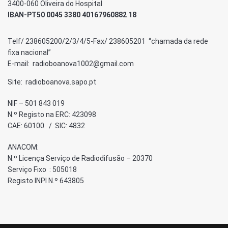
3400-060 Oliveira do Hospital
IBAN-PT50 0045 3380 40167960882 18
Telf/ 238605200/2/3/4/5-Fax/ 238605201 “chamada da rede
fixa nacional”
E-mail: radioboanova1002@gmail.com
Site: radioboanova.sapo.pt
NIF – 501 843 019
N.º Registo na ERC: 423098
CAE: 60100 / SIC: 4832
ANACOM:
N.º Licença Serviço de Radiodifusão – 20370
Serviço Fixo : 505018
Registo INPI N.º 643805