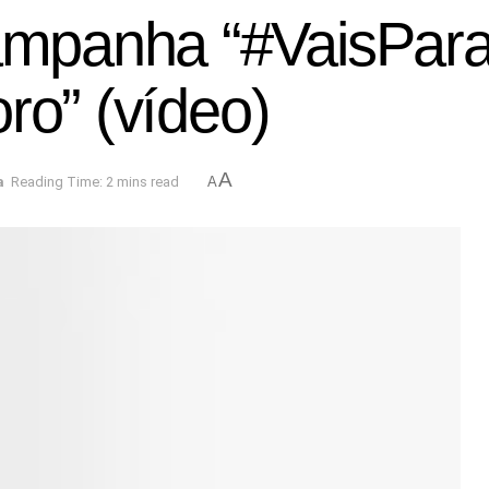
panha “#VaisPara
ro” (vídeo)
A
a
Reading Time: 2 mins read
A