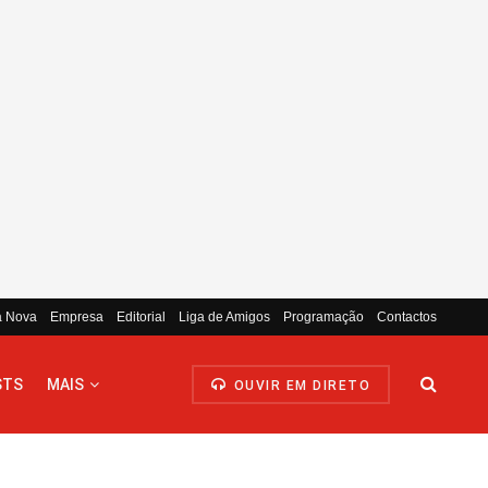
a Nova
Empresa
Editorial
Liga de Amigos
Programação
Contactos
STS
MAIS
OUVIR EM DIRETO