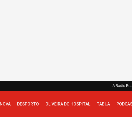
A Rádio Bo
 NOVA
DESPORTO
OLIVEIRA DO HOSPITAL
TÁBUA
PODCA