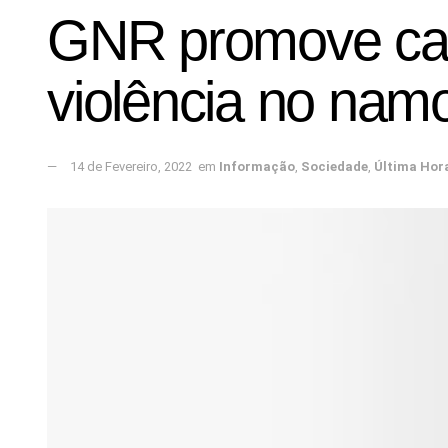
GNR promove cam
violência no namo
14 de Fevereiro, 2022
em
Informação
,
Sociedade
,
Última Hor