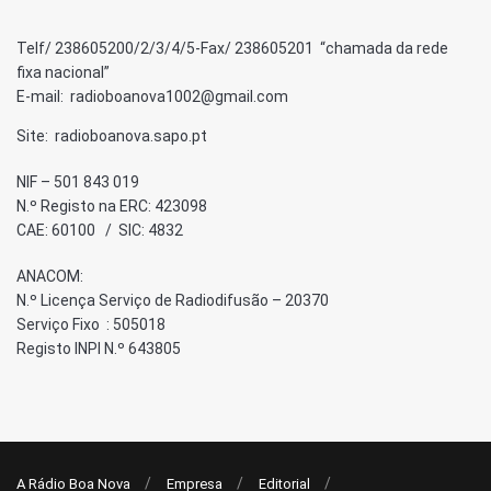
Telf/ 238605200/2/3/4/5-Fax/ 238605201 “chamada da rede
fixa nacional”
E-mail: radioboanova1002@gmail.com
Site: radioboanova.sapo.pt
NIF – 501 843 019
N.º Registo na ERC: 423098
CAE: 60100 / SIC: 4832
ANACOM:
N.º Licença Serviço de Radiodifusão – 20370
Serviço Fixo : 505018
Registo INPI N.º 643805
A Rádio Boa Nova
Empresa
Editorial