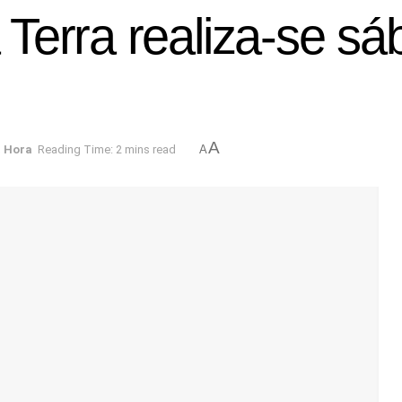
Terra realiza-se s
A
a Hora
Reading Time: 2 mins read
A