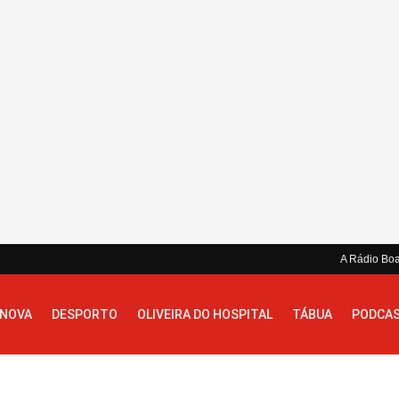
A Rádio Bo
 NOVA
DESPORTO
OLIVEIRA DO HOSPITAL
TÁBUA
PODCA