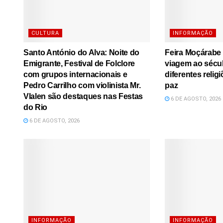
CULTURA
INFORMAÇÃO
Santo António do Alva: Noite do
Feira Moçárabe
Emigrante, Festival de Folclore
viagem ao sécu
com grupos internacionais e
diferentes relig
Pedro Carrilho com violinista Mr.
paz
Vlalen são destaques nas Festas
6 DE AGOSTO, 2026
do Rio
6 DE AGOSTO, 2026
INFORMAÇÃO
INFORMAÇÃO