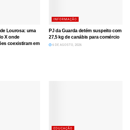
INFORMAÇÃO
 de Lourosa: uma
PJ da Guarda detém suspeito com
lo X onde
27,5 kg de canábis para comércio
iões coexistiram em
6 DE AGOSTO, 2026
EDUCAÇÃO