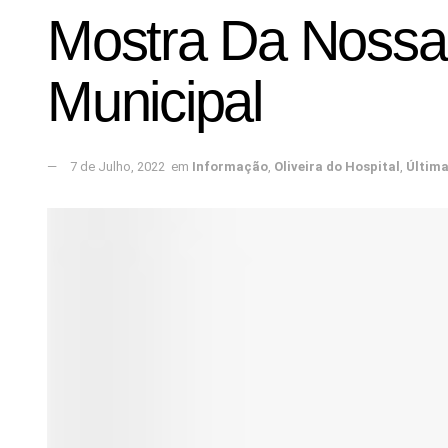
Mostra Da Nossa 
Municipal
7 de Julho, 2022
em
Informação
,
Oliveira do Hospital
,
Últim