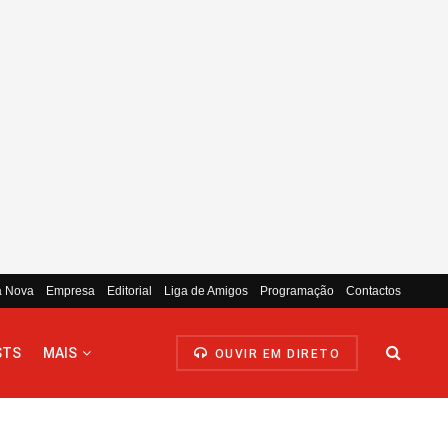
a Nova
Empresa
Editorial
Liga de Amigos
Programação
Contactos
STS
MAIS
OUVIR EM DIRETO