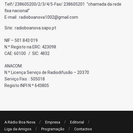
Telf/ 238605200/2/3/4/5-Fax/ 238605201 “chamada da rede
fixa nacional”
E-mail: radioboanova1002@gmail.com
Site: radioboanova.sapo.pt
NIF – 501 843 019
N.º Registo na ERC: 423098
CAE: 60100 / SIC: 4832
ANACOM:
N.º Licença Serviço de Radiodifusão – 20370
Serviço Fixo : 505018
Registo INPI N.º 643805
A Rádio Boa Nova
Empresa
Editorial
Liga de Amigos
Programação
Contactos