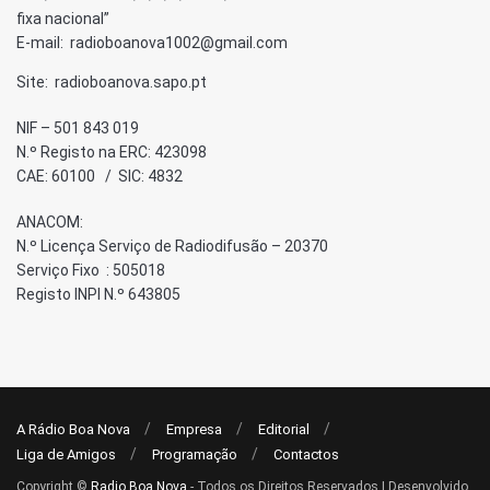
fixa nacional”
E-mail: radioboanova1002@gmail.com
Site: radioboanova.sapo.pt
NIF – 501 843 019
N.º Registo na ERC: 423098
CAE: 60100 / SIC: 4832
ANACOM:
N.º Licença Serviço de Radiodifusão – 20370
Serviço Fixo : 505018
Registo INPI N.º 643805
A Rádio Boa Nova
Empresa
Editorial
Liga de Amigos
Programação
Contactos
Copyright ©
Radio Boa Nova
- Todos os Direitos Reservados | Desenvolvido