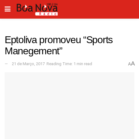
Eptoliva promoveu “Sports
Manegement”
A
21 de Março, 2017
Reading Time: 1 min read
A