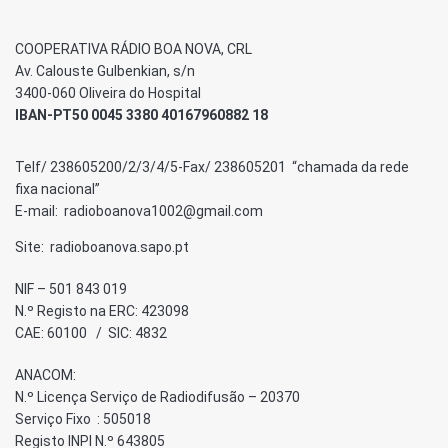
COOPERATIVA RÁDIO BOA NOVA, CRL
Av. Calouste Gulbenkian, s/n
3400-060 Oliveira do Hospital
IBAN-PT50 0045 3380 40167960882 18
Telf/ 238605200/2/3/4/5-Fax/ 238605201 “chamada da rede
fixa nacional”
E-mail: radioboanova1002@gmail.com
Site: radioboanova.sapo.pt
NIF – 501 843 019
N.º Registo na ERC: 423098
CAE: 60100 / SIC: 4832
ANACOM:
N.º Licença Serviço de Radiodifusão – 20370
Serviço Fixo : 505018
Registo INPI N.º 643805