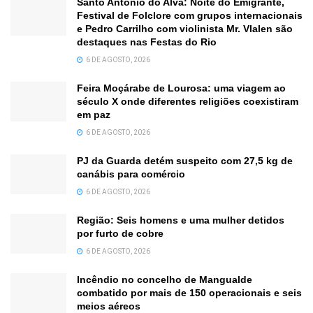
Santo António do Alva: Noite do Emigrante,
Festival de Folclore com grupos internacionais
e Pedro Carrilho com violinista Mr. Vlalen são
destaques nas Festas do Rio
6 DE AGOSTO, 2026
Feira Moçárabe de Lourosa: uma viagem ao
século X onde diferentes religiões coexistiram
em paz
6 DE AGOSTO, 2026
PJ da Guarda detém suspeito com 27,5 kg de
canábis para comércio
6 DE AGOSTO, 2026
Região: Seis homens e uma mulher detidos
por furto de cobre
6 DE AGOSTO, 2026
Incêndio no concelho de Mangualde
combatido por mais de 150 operacionais e seis
meios aéreos