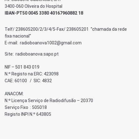
3400-060 Oliveira do Hospital
IBAN-PT50 0045 3380 40167960882 18
Telf/ 238605200/2/3/4/5-Fax/ 238605201 “chamada da rede
fixa nacional”
E-mail: radioboanova1002@gmail.com
Site: radioboanova.sapo.pt
NIF – 501 843 019
N.º Registo na ERC: 423098
CAE: 60100 / SIC: 4832
ANACOM:
N.º Licença Serviço de Radiodifusão – 20370
Serviço Fixo : 505018
Registo INPI N.º 643805