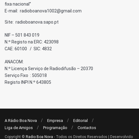
fixa nacional”
E-mail: radioboanova1002@gmail.com
Site: radioboanova.sapo.pt
NIF – 501 843 019
N.º Registo na ERC: 423098
CAE: 60100 / SIC: 4832
ANACOM:
N.º Licença Serviço de Radiodifusão – 20370
Serviço Fixo : 505018
Registo INPI N.º 643805
A Rádio Boa Nova
Empresa
Editorial
Liga de Amigos
Programação
Contactos
Copyright ©
Radio Boa Nova
- Todos os Direitos Reservados | Desenvolvido