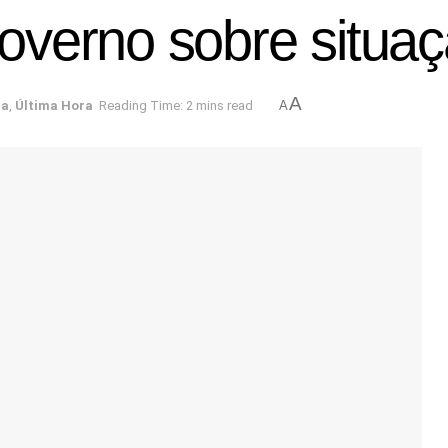
verno sobre situaç
A
ca
,
Última Hora
Reading Time: 2 mins read
A