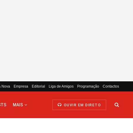
a Nova
Empresa
Editorial
Liga de Amigos
Programação
Contactos
STS
MAIS
OUVIR EM DIRETO