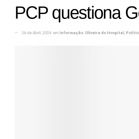
PCP questiona Go
26 de Abril, 2024
em
Informação
,
Oliveira do Hospital
,
Políti