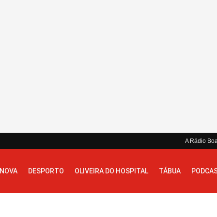
A Rádio Bo
 NOVA
DESPORTO
OLIVEIRA DO HOSPITAL
TÁBUA
PODCA