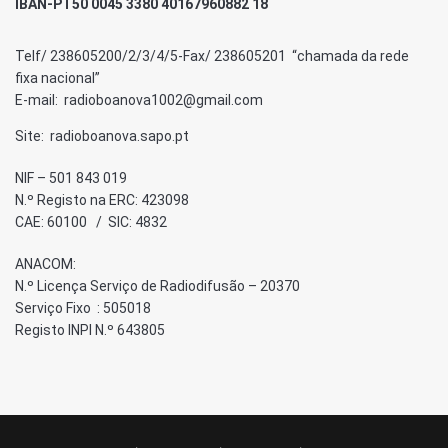
IBAN-PT50 0045 3380 40167960882 18
Telf/ 238605200/2/3/4/5-Fax/ 238605201 “chamada da rede
fixa nacional”
E-mail: radioboanova1002@gmail.com
Site: radioboanova.sapo.pt
NIF – 501 843 019
N.º Registo na ERC: 423098
CAE: 60100 / SIC: 4832
ANACOM:
N.º Licença Serviço de Radiodifusão – 20370
Serviço Fixo : 505018
Registo INPI N.º 643805