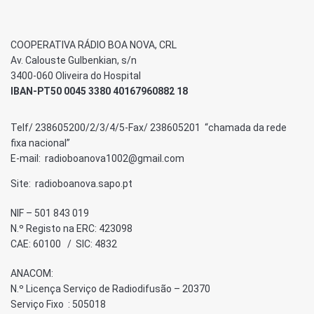
COOPERATIVA RÁDIO BOA NOVA, CRL
Av. Calouste Gulbenkian, s/n
3400-060 Oliveira do Hospital
IBAN-PT50 0045 3380 40167960882 18
Telf/ 238605200/2/3/4/5-Fax/ 238605201 “chamada da rede
fixa nacional”
E-mail: radioboanova1002@gmail.com
Site: radioboanova.sapo.pt
NIF – 501 843 019
N.º Registo na ERC: 423098
CAE: 60100 / SIC: 4832
ANACOM:
N.º Licença Serviço de Radiodifusão – 20370
Serviço Fixo : 505018