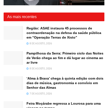
As mais recentes
Região: ASAE instaura 45 processos de
contraordenação na defesa da saúde pública
em “Operação Terras de Xisto”
8 DE AGOSTO, 2026
Pampilhosa da Serra: Primeiro ciclo das Noites
de Verão chega ao fim e dá lugar ao cinema ao
ar livre
8 DE AGOSTO, 2026
‘Alma à Brava’ chega à quinta edição com dois
dias de música, gastronomia e convívio em
Senhor das Almas
7 DE AGOSTO, 2026
Feira Moçárabe regressa a Lourosa para uma
viagem no tempo