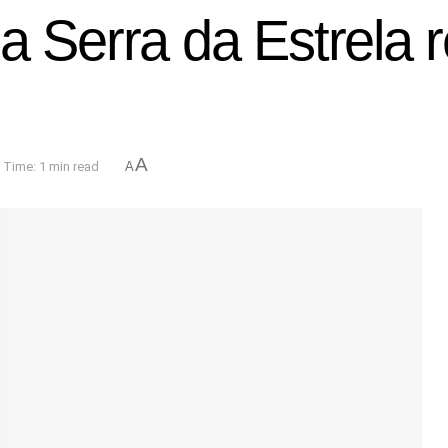
a Serra da Estrela r
A
 Time: 1 min read
A