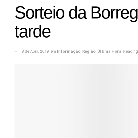
Sorteio da Borreg
tarde
8 de Abril, 2019
em
Informação
,
Região
,
Última Hora
Reading