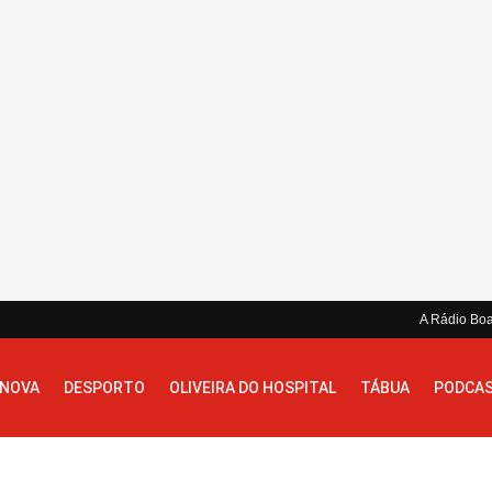
A Rádio Bo
 NOVA
DESPORTO
OLIVEIRA DO HOSPITAL
TÁBUA
PODCA