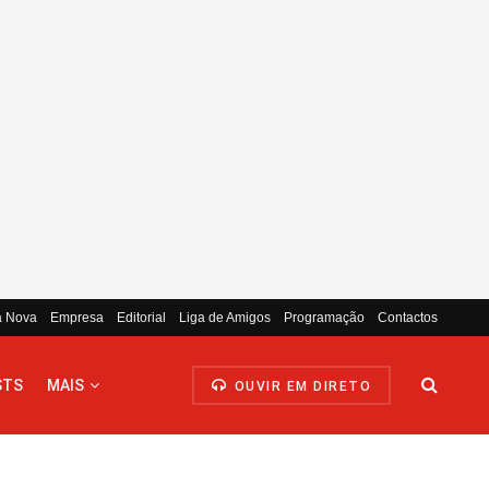
a Nova
Empresa
Editorial
Liga de Amigos
Programação
Contactos
STS
MAIS
OUVIR EM DIRETO