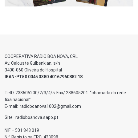
COOPERATIVA RÁDIO BOA NOVA, CRL
Av. Calouste Gulbenkian, s/n
3400-060 Oliveira do Hospital
IBAN-PT50 0045 3380 40167960882 18
Telf/ 238605200/2/3/4/5-Fax/ 238605201 “chamada da rede
fixa nacional”
E-mail: radioboanova1002@gmail.com
Site: radioboanova.sapo.pt
NIF – 501 843 019
N.º Registo na ERC: 423098