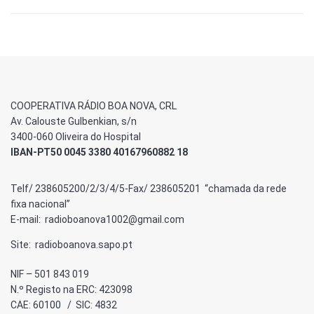
COOPERATIVA RÁDIO BOA NOVA, CRL
Av. Calouste Gulbenkian, s/n
3400-060 Oliveira do Hospital
IBAN-PT50 0045 3380 40167960882 18
Telf/ 238605200/2/3/4/5-Fax/ 238605201 “chamada da rede
fixa nacional”
E-mail: radioboanova1002@gmail.com
Site: radioboanova.sapo.pt
NIF – 501 843 019
N.º Registo na ERC: 423098
CAE: 60100 / SIC: 4832