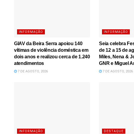
INFORMAÇÃO
INFORMAÇÃO
GIAV da Beira Serra apoiou 140
Seia celebra Fe
vítimas de violência doméstica em
de 12 a 15 de a
dois anos e realizou cerca de 1.240
Miles, Nena & J
atendimentos
GNR e Miguel A
7 DE AGOSTO, 2026
7 DE AGOSTO, 2026
INFORMAÇÃO
DESTAQUE