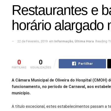
Restaurantes e ba
horário alargado
22 de Fevereiro, 2019
em
Informação
,
Última Hora
Reading Ti
0
0
Partilhar
PARTILHAS
VISUALIZAÇÕES
A Câmara Municipal de Oliveira do Hospital (CMOH) 
funcionamento, no período de Carnaval, aos estabele
município.
A título excecional, estes estabelecimentos passam a t