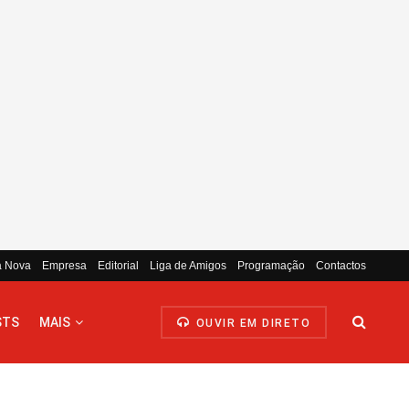
a Nova
Empresa
Editorial
Liga de Amigos
Programação
Contactos
STS
MAIS
OUVIR EM DIRETO