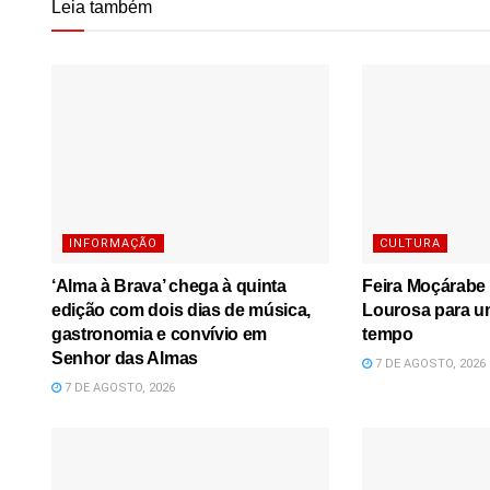
Leia também
INFORMAÇÃO
CULTURA
‘Alma à Brava’ chega à quinta
Feira Moçárabe 
edição com dois dias de música,
Lourosa para u
gastronomia e convívio em
tempo
Senhor das Almas
7 DE AGOSTO, 2026
7 DE AGOSTO, 2026