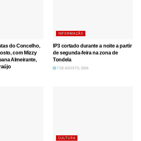
INFORMAÇÃO
stas do Concelho,
IP3 cortado durante a noite a partir
gosto, com Mizzy
de segunda-feira na zona de
oana Almeirante,
Tondela
raújo
7 DE AGOSTO, 2026
CULTURA