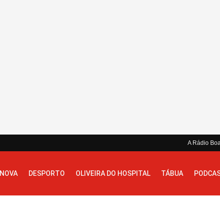
A Rádio Bo
 NOVA
DESPORTO
OLIVEIRA DO HOSPITAL
TÁBUA
PODCA