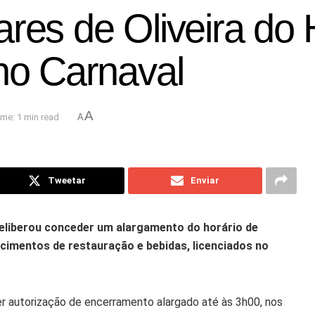
res de Oliveira do 
 no Carnaval
A
me: 1 min read
A
Tweetar
Enviar
deliberou conceder um alargamento do horário de
cimentos de restauração e bebidas, licenciados no
er autorização de encerramento alargado até às 3h00, nos