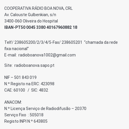
COOPERATIVA RÁDIO BOA NOVA, CRL
Av. Calouste Gulbenkian, s/n
3400-060 Oliveira do Hospital
IBAN-PT50 0045 3380 40167960882 18
Telf/ 238605200/2/3/4/5-Fax/ 238605201 “chamada da rede
fixa nacional”
E-mail: radioboanova1002@gmail.com
Site: radioboanova.sapo.pt
NIF – 501 843 019
N.º Registo na ERC: 423098
CAE: 60100 / SIC: 4832
ANACOM:
N.º Licença Serviço de Radiodifusão – 20370
Serviço Fixo : 505018
Registo INPI N.º 643805