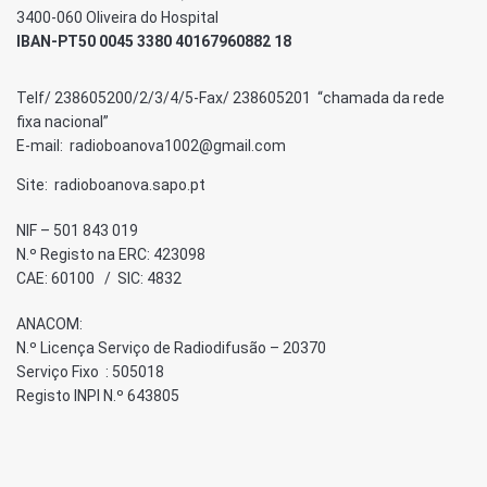
3400-060 Oliveira do Hospital
IBAN-PT50 0045 3380 40167960882 18
Telf/ 238605200/2/3/4/5-Fax/ 238605201 “chamada da rede
fixa nacional”
E-mail: radioboanova1002@gmail.com
Site: radioboanova.sapo.pt
NIF – 501 843 019
N.º Registo na ERC: 423098
CAE: 60100 / SIC: 4832
ANACOM:
N.º Licença Serviço de Radiodifusão – 20370
Serviço Fixo : 505018
Registo INPI N.º 643805