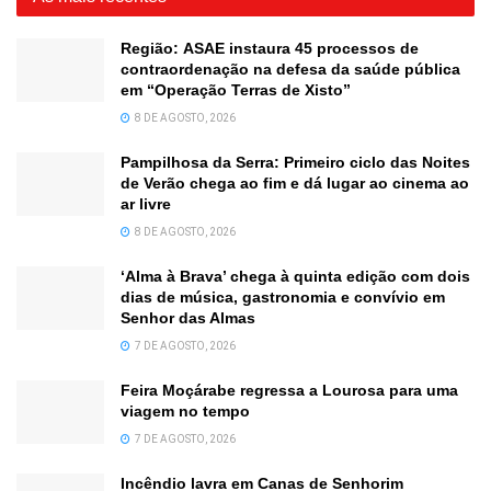
Região: ASAE instaura 45 processos de
contraordenação na defesa da saúde pública
em “Operação Terras de Xisto”
8 DE AGOSTO, 2026
Pampilhosa da Serra: Primeiro ciclo das Noites
de Verão chega ao fim e dá lugar ao cinema ao
ar livre
8 DE AGOSTO, 2026
‘Alma à Brava’ chega à quinta edição com dois
dias de música, gastronomia e convívio em
Senhor das Almas
7 DE AGOSTO, 2026
Feira Moçárabe regressa a Lourosa para uma
viagem no tempo
7 DE AGOSTO, 2026
Incêndio lavra em Canas de Senhorim