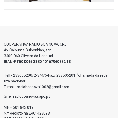
COOPERATIVA RÁDIO BOA NOVA, CRL
Av. Calouste Gulbenkian, s/n
3400-060 Oliveira do Hospital
IBAN-PT50 0045 3380 40167960882 18
Telf/ 238605200/2/3/4/5-Fax/ 238605201 “chamada da rede
fixa nacional”
E-mail: radioboanova1002@gmail.com
Site: radioboanova.sapo.pt
NIF – 501 843 019
N.º Registo na ERC: 423098