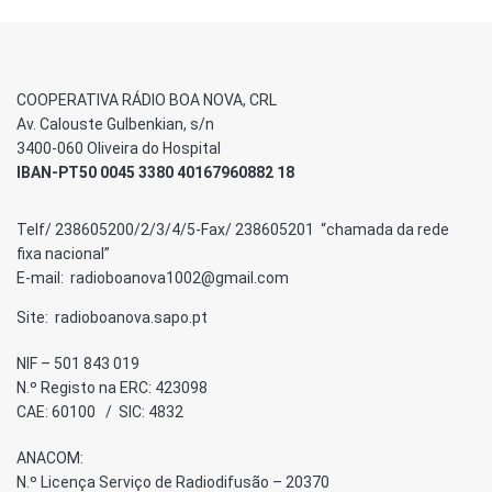
COOPERATIVA RÁDIO BOA NOVA, CRL
Av. Calouste Gulbenkian, s/n
3400-060 Oliveira do Hospital
IBAN-PT50 0045 3380 40167960882 18
Telf/ 238605200/2/3/4/5-Fax/ 238605201 “chamada da rede
fixa nacional”
E-mail: radioboanova1002@gmail.com
Site: radioboanova.sapo.pt
NIF – 501 843 019
N.º Registo na ERC: 423098
CAE: 60100 / SIC: 4832
ANACOM:
N.º Licença Serviço de Radiodifusão – 20370