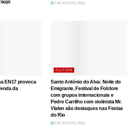
raújo
7 DE AGOSTO, 2026
CULTURA
 na EN17 provoca
Santo António do Alva: Noite do
 Venda da
Emigrante, Festival de Folclore
com grupos internacionais e
Pedro Carrilho com violinista Mr.
Vlalen são destaques nas Festas
do Rio
6 DE AGOSTO, 2026