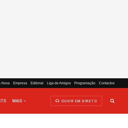
a Nova
Empresa
Editorial
Liga de Amigos
Programação
Contactos
STS
MAIS
OUVIR EM DIRETO