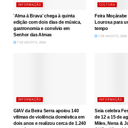
INFORMAÇÃO
CULTURA
‘Alma à Brava’ chega à quinta
Feira Moçárabe 
edição com dois dias de música,
Lourosa para u
gastronomia e convívio em
tempo
Senhor das Almas
7 DE AGOSTO, 2026
7 DE AGOSTO, 2026
INFORMAÇÃO
INFORMAÇÃO
GIAV da Beira Serra apoiou 140
Seia celebra Fe
vítimas de violência doméstica em
de 12 a 15 de a
dois anos e realizou cerca de 1.240
Miles, Nena & J