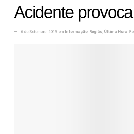
Acidente provoc
6 de Setembro, 2019
em
Informação
,
Região
,
Última Hora
Re