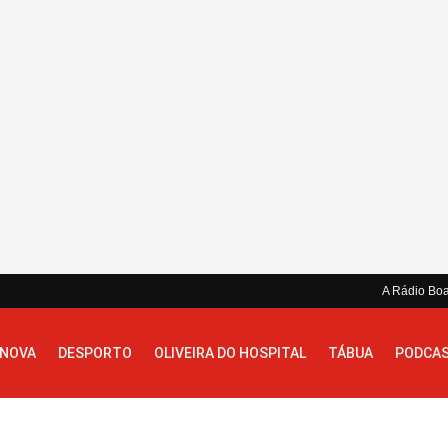
A Rádio Bo
 NOVA
DESPORTO
OLIVEIRA DO HOSPITAL
TÁBUA
PODCA