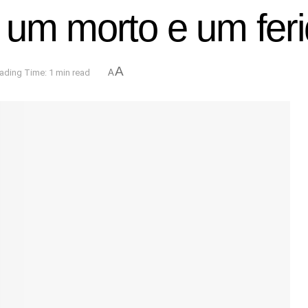
a um morto e um fe
A
ading Time: 1 min read
A