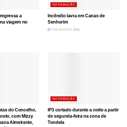
INFORMAÇÃO
regressa a
Incêndio lavra em Canas de
ma viagem no
Senhorim
7 DE AGOSTO, 2026
INFORMAÇÃO
stas do Concelho,
IP3 cortado durante a noite a partir
gosto, com Mizzy
de segunda-feira na zona de
oana Almeirante,
Tondela