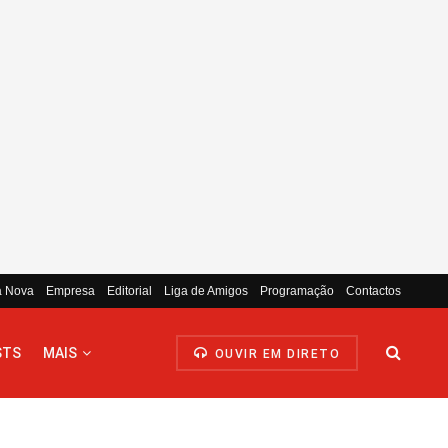
a Nova
Empresa
Editorial
Liga de Amigos
Programação
Contactos
STS
MAIS
OUVIR EM DIRETO