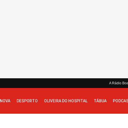
A Rádio Bo
 NOVA
DESPORTO
OLIVEIRA DO HOSPITAL
TÁBUA
PODCA