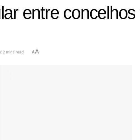
ular entre concelhos
A
: 2 mins read
A