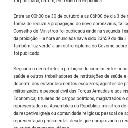
foi publicada, ontem, em Diário da República.
Entre as 00h00 de 30 de outubro e as 06h00 de dia 3 de 
forma de reduzir a propagação do novo coronavírus, tal c
Conselho de Ministros foi publicada ainda na segunda-fei
da proibição – a hora anunciada havia sido 23h59 de dia 
também ‘luz verde’ a um outro diploma do Governo sobre 
foi publicado.
Segundo o decreto-lei, a proibição de circular entre conc
saúde e outros trabalhadores de instituições de saúde e
docente dos estabelecimentos escolares; agentes de prote
militarizados e pessoal civil das Forças Armadas e aos i
Económica; titulares de cargos políticos, magistrados e d
representados na Assembleia da República; ministros d
da respetiva igreja ou comunidade religiosa; pessoal de 
representação parlamentar, desde que comprovado o respe