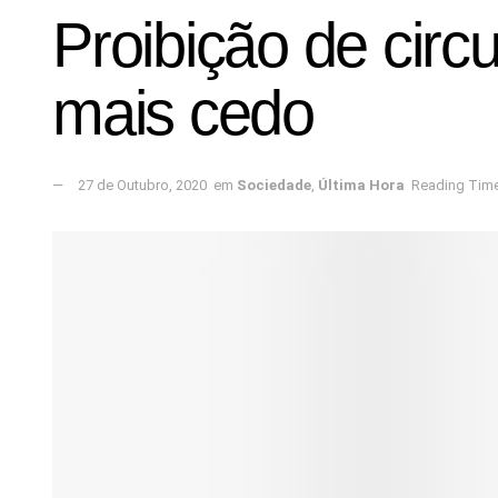
Proibição de circ
mais cedo
27 de Outubro, 2020
em
Sociedade
,
Última Hora
Reading Time