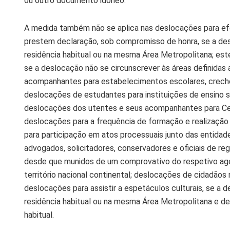
ou outro documento idóneo.
A medida também não se aplica nas deslocações para efei
prestem declaração, sob compromisso de honra, se a desl
residência habitual ou na mesma Área Metropolitana; es
se a deslocação não se circunscrever às áreas definida
acompanhantes para estabelecimentos escolares, creche
deslocações de estudantes para instituições de ensino s
deslocações dos utentes e seus acompanhantes para Cen
deslocações para a frequência de formação e realizaçã
para participação em atos processuais junto das entidade
advogados, solicitadores, conservadores e oficiais de r
desde que munidos de um comprovativo do respetivo ag
território nacional continental; deslocações de cidadão
deslocações para assistir a espetáculos culturais, se a d
residência habitual ou na mesma Área Metropolitana e de
habitual.