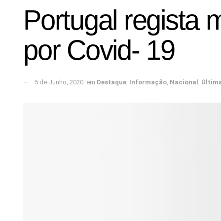
Portugal regista 
por Covid- 19
5 de Junho, 2020
em
Destaque
,
Informação
,
Nacional
,
Últim