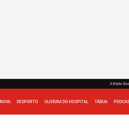
A Rádio Bo
 NOVA
DESPORTO
OLIVEIRA DO HOSPITAL
TÁBUA
PODCA