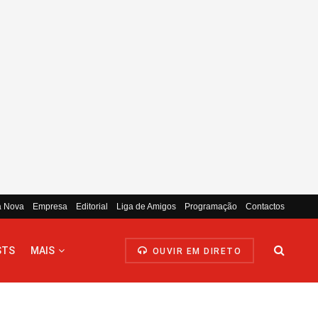
a Nova
Empresa
Editorial
Liga de Amigos
Programação
Contactos
STS
MAIS
OUVIR EM DIRETO