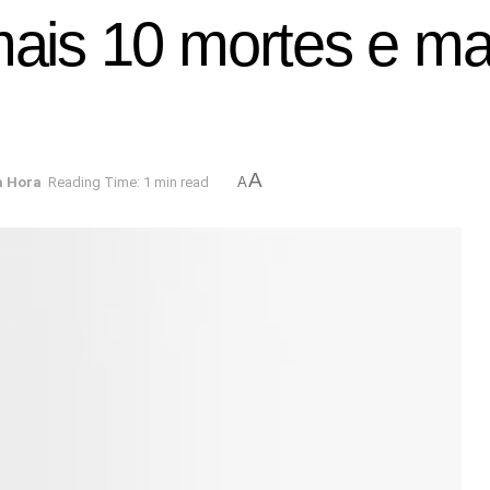
mais 10 mortes e ma
A
a Hora
Reading Time: 1 min read
A