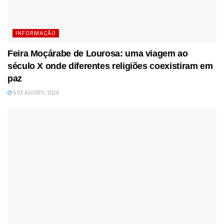
INFORMAÇÃO
Feira Moçárabe de Lourosa: uma viagem ao
século X onde diferentes religiões coexistiram em
paz
6 DE AGOSTO, 2026