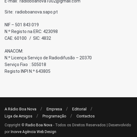
E-mail: radioboanova1002@gmail.com
Site: radioboanova.sapo.pt
NIF – 501 843 019
N.º Registo na ERC: 423098
CAE: 60100 / SIC: 4832
ANACOM:
N.º Licença Serviço de Radiodifusão – 20370
Serviço Fixo : 505018
Registo INPI N.º 643805
A Rádio Boa Nova
Empresa
Editorial
Liga de Amigos
Programação
Contactos
Copyright ©
Radio Boa Nova
- Todos os Direitos Reservados | Desenvolvido
por
Inovve Agência Web Design