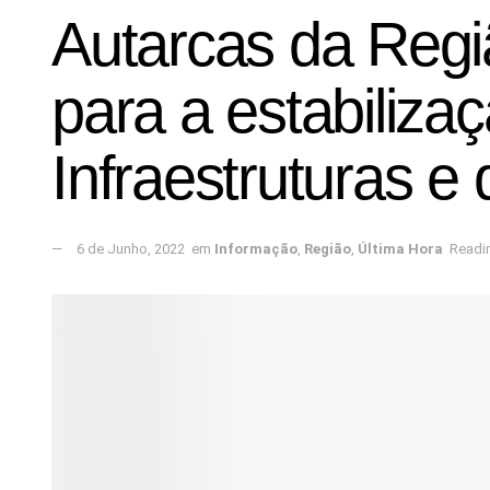
Autarcas da Regi
para a estabiliz
Infraestruturas e
6 de Junho, 2022
em
Informação
,
Região
,
Última Hora
Readin