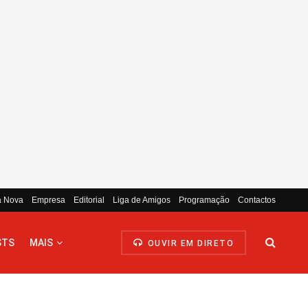
a Nova
Empresa
Editorial
Liga de Amigos
Programação
Contactos
STS
MAIS
OUVIR EM DIRETO