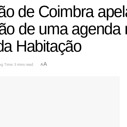
ão de Coimbra apel
ação de uma agenda 
 da Habitação
A
g Time: 3 mins read
A