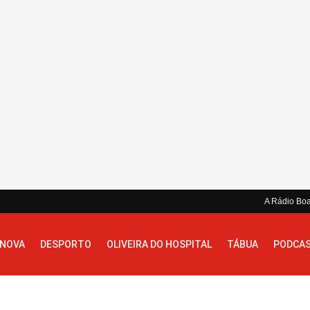
A Rádio Bo
 NOVA
DESPORTO
OLIVEIRA DO HOSPITAL
TÁBUA
PODCA