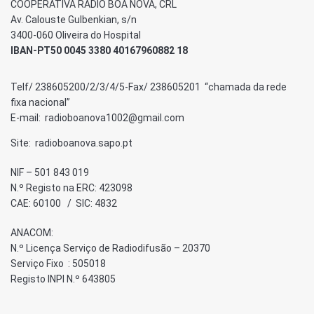
COOPERATIVA RÁDIO BOA NOVA, CRL
Av. Calouste Gulbenkian, s/n
3400-060 Oliveira do Hospital
IBAN-PT50 0045 3380 40167960882 18
Telf/ 238605200/2/3/4/5-Fax/ 238605201 “chamada da rede
fixa nacional”
E-mail: radioboanova1002@gmail.com
Site: radioboanova.sapo.pt
NIF – 501 843 019
N.º Registo na ERC: 423098
CAE: 60100 / SIC: 4832
ANACOM:
N.º Licença Serviço de Radiodifusão – 20370
Serviço Fixo : 505018
Registo INPI N.º 643805