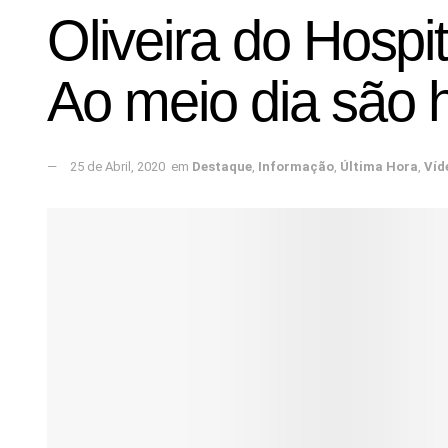
Oliveira do Hospi
Ao meio dia são 
25 de Abril, 2020
em
Destaque
,
Informação
,
Última Hora
,
Víd