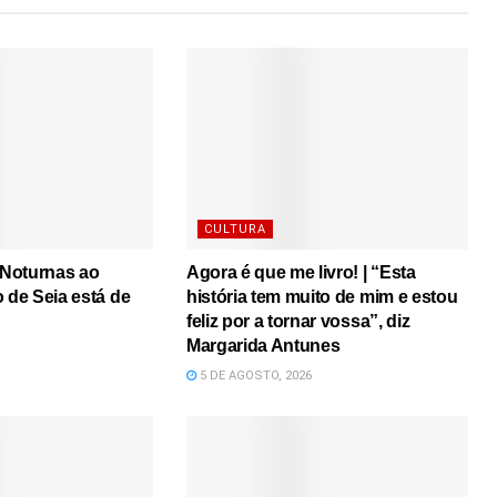
CULTURA
s Noturnas ao
Agora é que me livro! | “Esta
o de Seia está de
história tem muito de mim e estou
feliz por a tornar vossa”, diz
Margarida Antunes
5 DE AGOSTO, 2026