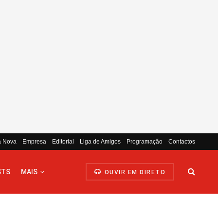
a Nova
Empresa
Editorial
Liga de Amigos
Programação
Contactos
STS
MAIS
OUVIR EM DIRETO