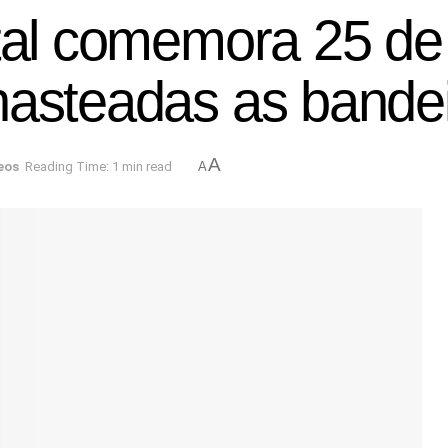
tal comemora 25 de A
hasteadas as bandei
A
eos
Reading Time: 1 min read
A