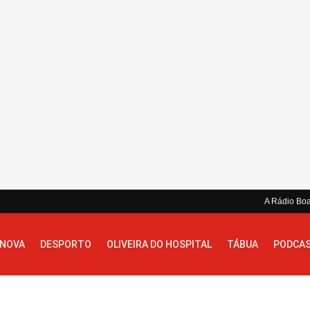
A Rádio Bo
 NOVA
DESPORTO
OLIVEIRA DO HOSPITAL
TÁBUA
PODCA