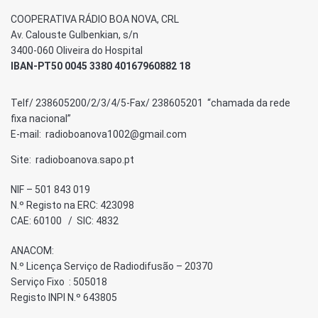
COOPERATIVA RÁDIO BOA NOVA, CRL
Av. Calouste Gulbenkian, s/n
3400-060 Oliveira do Hospital
IBAN-PT50 0045 3380 40167960882 18
Telf/ 238605200/2/3/4/5-Fax/ 238605201 “chamada da rede
fixa nacional”
E-mail: radioboanova1002@gmail.com
Site: radioboanova.sapo.pt
NIF – 501 843 019
N.º Registo na ERC: 423098
CAE: 60100 / SIC: 4832
ANACOM:
N.º Licença Serviço de Radiodifusão – 20370
Serviço Fixo : 505018
Registo INPI N.º 643805