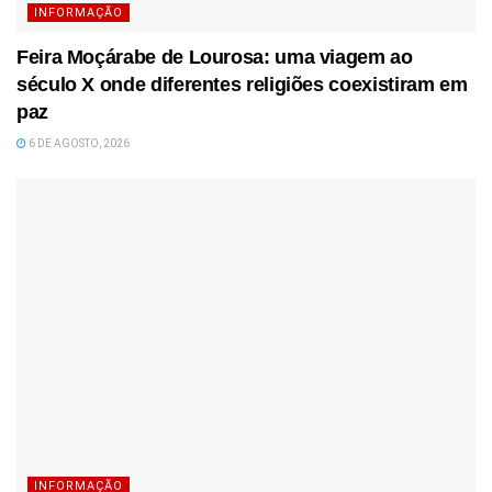
INFORMAÇÃO
Feira Moçárabe de Lourosa: uma viagem ao
século X onde diferentes religiões coexistiram em
paz
6 DE AGOSTO, 2026
INFORMAÇÃO