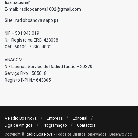
fixa nacional”
E-mail: radioboanova1002@gmail.com
Site: radioboanova.sapo.pt
NIF – 501 843 019
N.º Registo na ERC: 423098
CAE: 60100 / SIC: 4832
ANACOM:
N.º Licença Serviço de Radiodifusão – 20370
Serviço Fixo : 505018
Registo INPI N.º 643805
A Rádio Boa Nova
Empresa
Editorial
Liga de Amigos
Programação
Contactos
Copyright ©
Radio Boa Nova
- Todos os Direitos Reservados | Desenvolvido