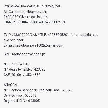
COOPERATIVA RÁDIO BOA NOVA, CRL
Av. Calouste Gulbenkian, s/n
3400-060 Oliveira do Hospital
IBAN-PT50 0045 3380 40167960882 18
Telf/ 238605200/2/3/4/5-Fax/ 238605201 “chamada da rede
fixa nacional”
E-mail: radioboanova1002@gmail.com
Site: radioboanova.sapo.pt
NIF – 501 843 019
N.º Registo na ERC: 423098
CAE: 60100 / SIC: 4832
ANACOM:
N.º Licença Serviço de Radiodifusão – 20370
Serviço Fixo : 505018
Registo INPI N.º 643805