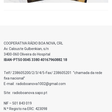
COOPERATIVA RÁDIO BOA NOVA, CRL
Av. Calouste Gulbenkian, s/n
3400-060 Oliveira do Hospital
IBAN-PT50 0045 3380 40167960882 18
Telf/ 238605200/2/3/4/5-Fax/ 238605201 “chamada da rede
fixa nacional”
E-mail: radioboanova1002@gmail.com
Site: radioboanova.sapo.pt
NIF – 501 843 019
N.º Registo na ERC: 423098