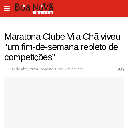
Maratona Clube Vila Chã viveu
“um fim-de-semana repleto de
competições”
A
30 de Abril, 2024
Reading Time: 2 mins read
A