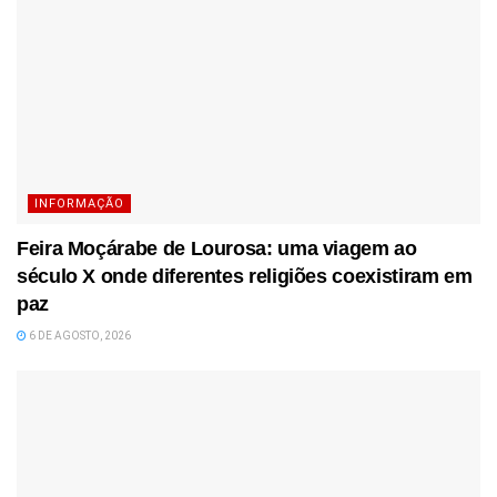
INFORMAÇÃO
Feira Moçárabe de Lourosa: uma viagem ao
século X onde diferentes religiões coexistiram em
paz
6 DE AGOSTO, 2026