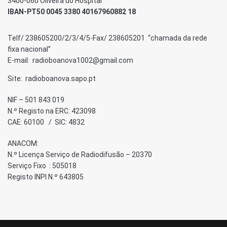
3400-060 Oliveira do Hospital
IBAN-PT50 0045 3380 40167960882 18
Telf/ 238605200/2/3/4/5-Fax/ 238605201 “chamada da rede
fixa nacional”
E-mail: radioboanova1002@gmail.com
Site: radioboanova.sapo.pt
NIF – 501 843 019
N.º Registo na ERC: 423098
CAE: 60100 / SIC: 4832
ANACOM:
N.º Licença Serviço de Radiodifusão – 20370
Serviço Fixo : 505018
Registo INPI N.º 643805