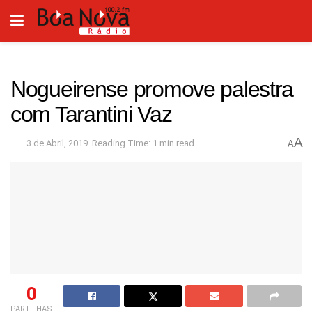
Nogueirense promove palestra
com Tarantini Vaz
A
3 de Abril, 2019
Reading Time: 1 min read
A
0
PARTILHAS