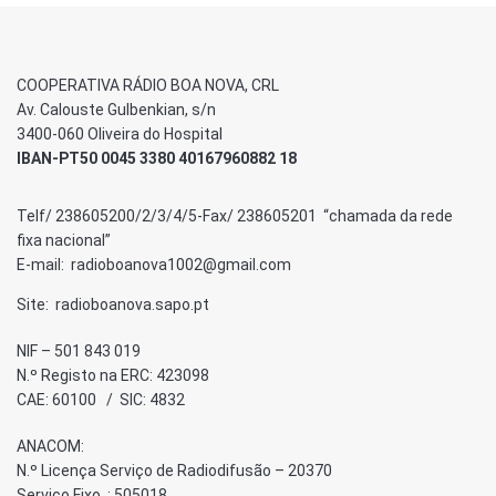
COOPERATIVA RÁDIO BOA NOVA, CRL
Av. Calouste Gulbenkian, s/n
3400-060 Oliveira do Hospital
IBAN-PT50 0045 3380 40167960882 18
Telf/ 238605200/2/3/4/5-Fax/ 238605201 “chamada da rede
fixa nacional”
E-mail: radioboanova1002@gmail.com
Site: radioboanova.sapo.pt
NIF – 501 843 019
N.º Registo na ERC: 423098
CAE: 60100 / SIC: 4832
ANACOM:
N.º Licença Serviço de Radiodifusão – 20370
Serviço Fixo : 505018