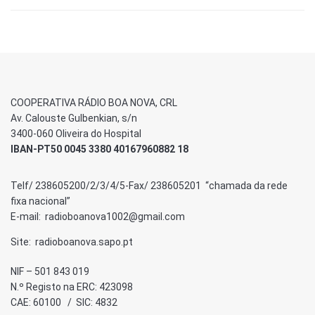
COOPERATIVA RÁDIO BOA NOVA, CRL
Av. Calouste Gulbenkian, s/n
3400-060 Oliveira do Hospital
IBAN-PT50 0045 3380 40167960882 18
Telf/ 238605200/2/3/4/5-Fax/ 238605201 “chamada da rede
fixa nacional”
E-mail: radioboanova1002@gmail.com
Site: radioboanova.sapo.pt
NIF – 501 843 019
N.º Registo na ERC: 423098
CAE: 60100 / SIC: 4832