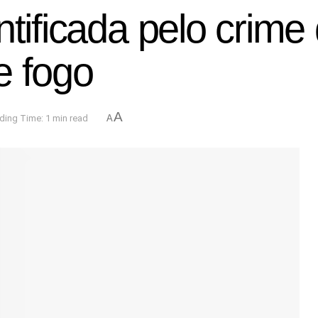
entificada pelo cri
e fogo
A
ding Time: 1 min read
A