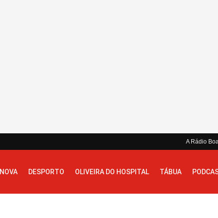
A Rádio Bo
 NOVA
DESPORTO
OLIVEIRA DO HOSPITAL
TÁBUA
PODCA