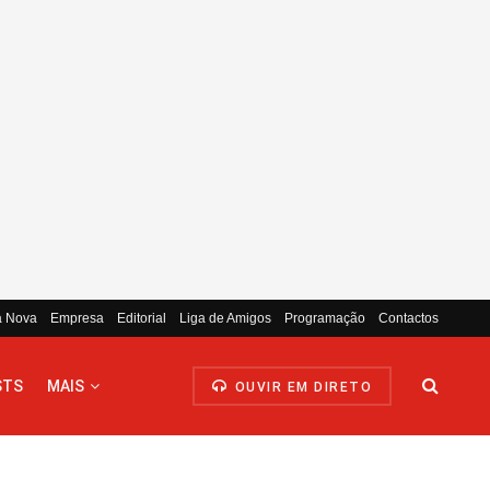
a Nova
Empresa
Editorial
Liga de Amigos
Programação
Contactos
STS
MAIS
OUVIR EM DIRETO