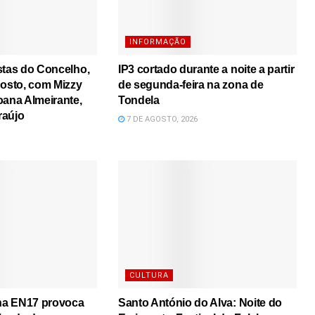
INFORMAÇÃO
stas do Concelho,
IP3 cortado durante a noite a partir
gosto, com Mizzy
de segunda-feira na zona de
oana Almeirante,
Tondela
raújo
7 DE AGOSTO, 2026
CULTURA
 na EN17 provoca
Santo António do Alva: Noite do