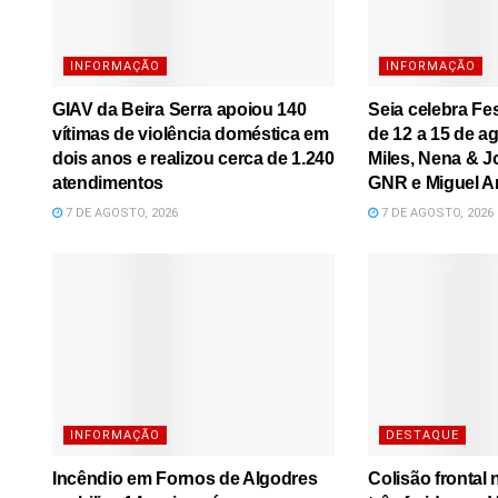
INFORMAÇÃO
INFORMAÇÃO
GIAV da Beira Serra apoiou 140
Seia celebra Fe
vítimas de violência doméstica em
de 12 a 15 de a
dois anos e realizou cerca de 1.240
Miles, Nena & J
atendimentos
GNR e Miguel A
7 DE AGOSTO, 2026
7 DE AGOSTO, 2026
INFORMAÇÃO
DESTAQUE
Incêndio em Fornos de Algodres
Colisão frontal