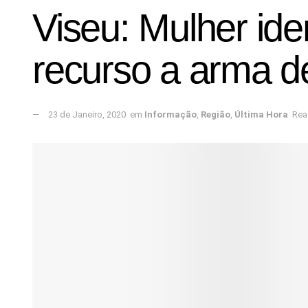
Viseu: Mulher id
recurso a arma d
23 de Janeiro, 2020
em
Informação
,
Região
,
Última Hora
Rea