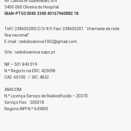
Av. Calouste Gulbenkian, s/n
3400-060 Oliveira do Hospital
IBAN-PT50 0045 3380 40167960882 18
Telf/ 238605200/2/3/4/5-Fax/ 238605201 “chamada da rede
fixa nacional”
E-mail: radioboanova1002@gmail.com
Site: radioboanova.sapo.pt
NIF – 501 843 019
N.º Registo na ERC: 423098
CAE: 60100 / SIC: 4832
ANACOM:
N.º Licença Serviço de Radiodifusão – 20370
Serviço Fixo : 505018
Registo INPI N.º 643805