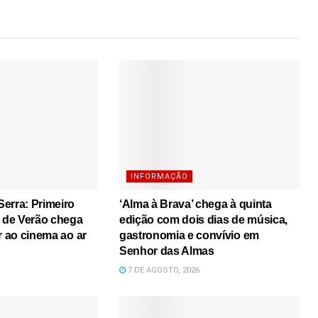
INFORMAÇÃO
erra: Primeiro
‘Alma à Brava’ chega à quinta
s de Verão chega
edição com dois dias de música,
r ao cinema ao ar
gastronomia e convívio em
Senhor das Almas
7 DE AGOSTO, 2026