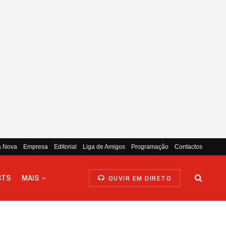
a Nova
Empresa
Editorial
Liga de Amigos
Programação
Contactos
STS
MAIS
OUVIR EM DIRETO