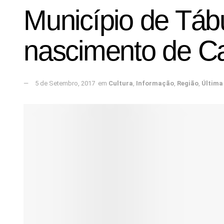
Município de Táb
nascimento de C
5 de Setembro, 2017
em
Cultura
,
Informação
,
Região
,
Última