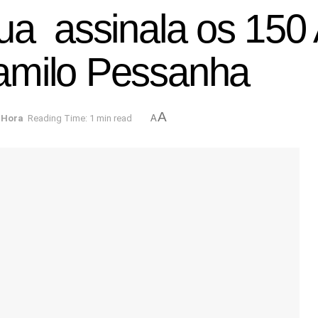
ua assinala os 150
amilo Pessanha
A
 Hora
Reading Time: 1 min read
A