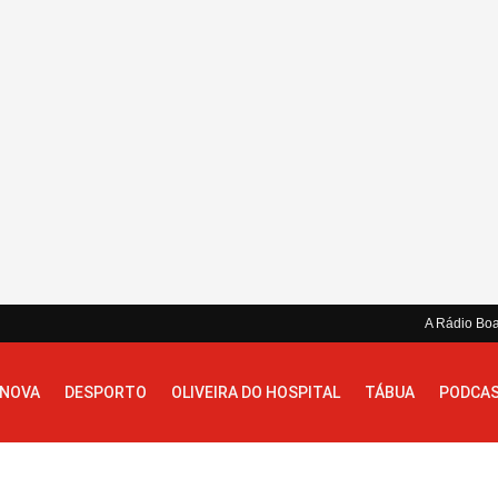
A Rádio Bo
 NOVA
DESPORTO
OLIVEIRA DO HOSPITAL
TÁBUA
PODCA