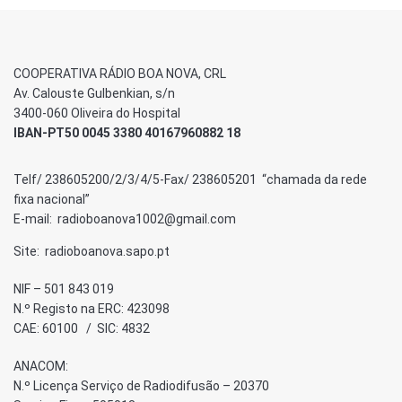
COOPERATIVA RÁDIO BOA NOVA, CRL
Av. Calouste Gulbenkian, s/n
3400-060 Oliveira do Hospital
IBAN-PT50 0045 3380 40167960882 18
Telf/ 238605200/2/3/4/5-Fax/ 238605201 “chamada da rede
fixa nacional”
E-mail: radioboanova1002@gmail.com
Site: radioboanova.sapo.pt
NIF – 501 843 019
N.º Registo na ERC: 423098
CAE: 60100 / SIC: 4832
ANACOM:
N.º Licença Serviço de Radiodifusão – 20370