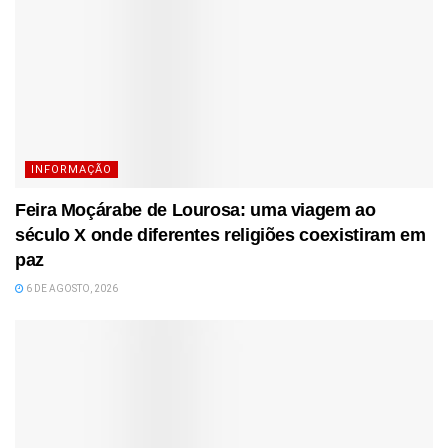
INFORMAÇÃO
Feira Moçárabe de Lourosa: uma viagem ao
século X onde diferentes religiões coexistiram em
paz
6 DE AGOSTO, 2026