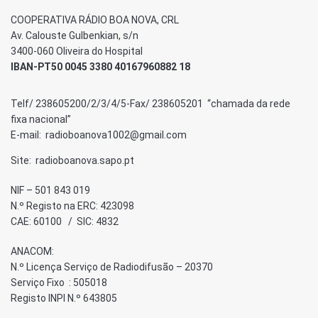
COOPERATIVA RÁDIO BOA NOVA, CRL
Av. Calouste Gulbenkian, s/n
3400-060 Oliveira do Hospital
IBAN-PT50 0045 3380 40167960882 18
Telf/ 238605200/2/3/4/5-Fax/ 238605201 “chamada da rede
fixa nacional”
E-mail: radioboanova1002@gmail.com
Site: radioboanova.sapo.pt
NIF – 501 843 019
N.º Registo na ERC: 423098
CAE: 60100 / SIC: 4832
ANACOM:
N.º Licença Serviço de Radiodifusão – 20370
Serviço Fixo : 505018
Registo INPI N.º 643805