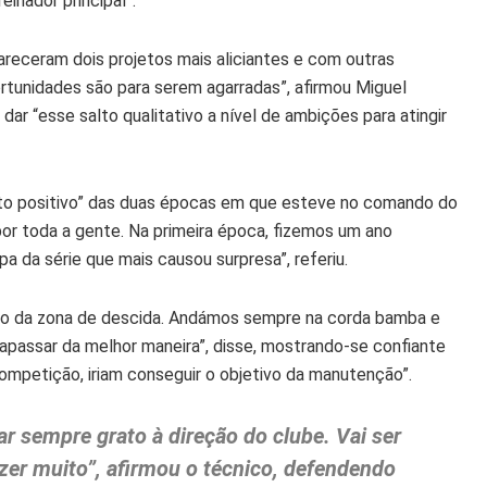
einador principal”.
receram dois projetos mais aliciantes e com outras
tunidades são para serem agarradas”, afirmou Miguel
r “esse salto qualitativo a nível de ambições para atingir
uito positivo” das duas épocas em que esteve no comando do
por toda a gente. Na primeira época, fizemos um ano
a da série que mais causou surpresa”, referiu.
erto da zona de descida. Andámos sempre na corda bamba e
passar da melhor maneira”, disse, mostrando-se confiante
mpetição, iriam conseguir o objetivo da manutenção”.
r sempre grato à direção do clube. Vai ser
zer muito”, afirmou o técnico, defendendo