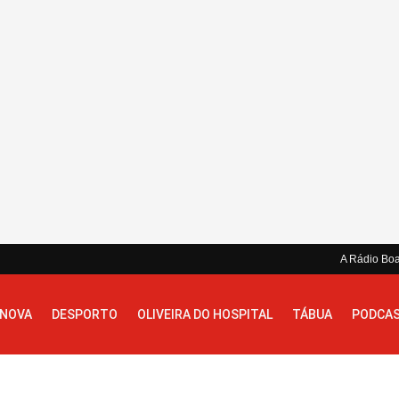
A Rádio Bo
 NOVA
DESPORTO
OLIVEIRA DO HOSPITAL
TÁBUA
PODCA