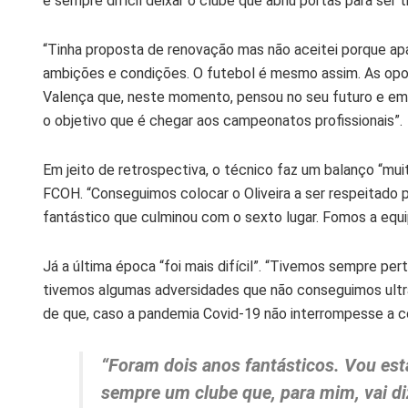
é sempre difícil deixar o clube que abriu portas para ser tr
“Tinha proposta de renovação mas não aceitei porque apa
ambições e condições. O futebol é mesmo assim. As opor
Valença que, neste momento, pensou no seu futuro e em da
o objetivo que é chegar aos campeonatos profissionais”.
Em jeito de retrospectiva, o técnico faz um balanço “m
FCOH. “Conseguimos colocar o Oliveira a ser respeitado 
fantástico que culminou com o sexto lugar. Fomos a equip
Já a última época “foi mais difícil”. “Tivemos sempre p
tivemos algumas adversidades que não conseguimos ultra
de que, caso a pandemia Covid-19 não interrompesse a co
“Foram dois anos fantásticos. Vou esta
sempre um clube que, para mim, vai di