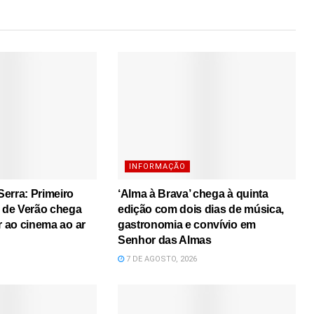
INFORMAÇÃO
erra: Primeiro
‘Alma à Brava’ chega à quinta
s de Verão chega
edição com dois dias de música,
r ao cinema ao ar
gastronomia e convívio em
Senhor das Almas
7 DE AGOSTO, 2026