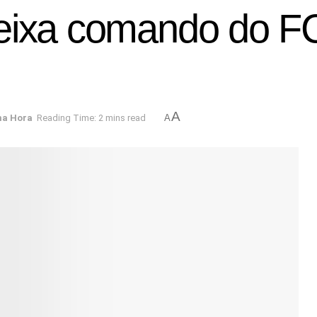
deixa comando do F
A
ma Hora
Reading Time: 2 mins read
A