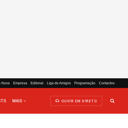
a Nova
Empresa
Editorial
Liga de Amigos
Programação
Contactos
STS
MAIS
OUVIR EM DIRETO