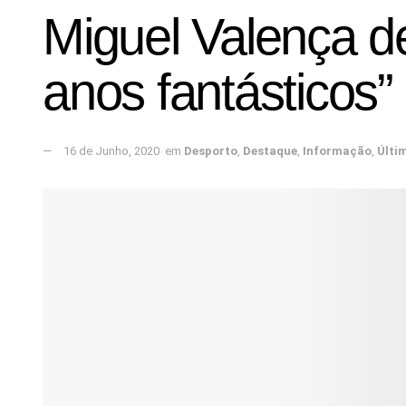
Miguel Valença 
anos fantásticos”
16 de Junho, 2020
em
Desporto
,
Destaque
,
Informação
,
Últi