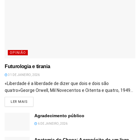
OPINIÃO
Futurologia e tirania
31 DE JANEIRO, 2026
«Liberdade é a liberdade de dizer que dois e dois são
quatro»George Orwell, Mil Novecentos e Oitenta e quatro, 1949...
DETAILS
LER MAIS
Agradecimento público
6 DE JANEIRO, 2026
Anatomia do Chega: A propósito de um livro