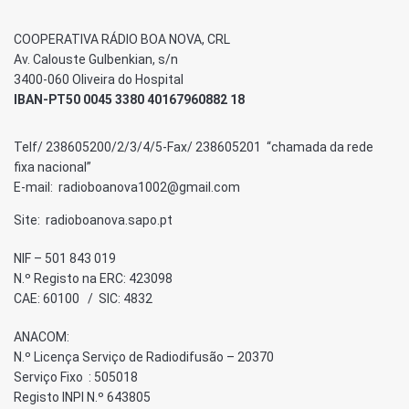
COOPERATIVA RÁDIO BOA NOVA, CRL
Av. Calouste Gulbenkian, s/n
3400-060 Oliveira do Hospital
IBAN-PT50 0045 3380 40167960882 18
Telf/ 238605200/2/3/4/5-Fax/ 238605201 “chamada da rede
fixa nacional”
E-mail: radioboanova1002@gmail.com
Site: radioboanova.sapo.pt
NIF – 501 843 019
N.º Registo na ERC: 423098
CAE: 60100 / SIC: 4832
ANACOM:
N.º Licença Serviço de Radiodifusão – 20370
Serviço Fixo : 505018
Registo INPI N.º 643805