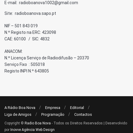
E-mail: radioboanova1002@gmail.com
Site: radioboanova.sapo.pt
NIF – 501 843 019
N.º Registo na ERC: 423098
CAE: 60100 / SIC: 4832
ANACOM:
N.º Licença Serviço de Radiodifusão – 20370
Serviço Fixo : 505018
Registo INPI N.º 643805
A Rádio Boa Nova
Empresa
Editorial
Liga de Amigos
Programação
Contactos
Copyright ©
Radio Boa Nova
- Todos os Direitos Reservados | Desenvolvido
por
Inovve Agência Web Design