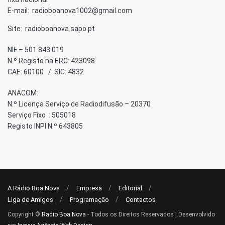
E-mail: radioboanova1002@gmail.com
Site: radioboanova.sapo.pt
NIF – 501 843 019
N.º Registo na ERC: 423098
CAE: 60100 / SIC: 4832
ANACOM:
N.º Licença Serviço de Radiodifusão – 20370
Serviço Fixo : 505018
Registo INPI N.º 643805
A Rádio Boa Nova
Empresa
Editorial
Liga de Amigos
Programação
Contactos
Copyright ©
Radio Boa Nova
- Todos os Direitos Reservados | Desenvolvido