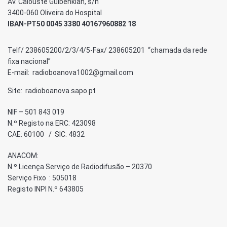
Av. Calouste Gulbenkian, s/n
3400-060 Oliveira do Hospital
IBAN-PT50 0045 3380 40167960882 18
Telf/ 238605200/2/3/4/5-Fax/ 238605201 “chamada da rede
fixa nacional”
E-mail: radioboanova1002@gmail.com
Site: radioboanova.sapo.pt
NIF – 501 843 019
N.º Registo na ERC: 423098
CAE: 60100 / SIC: 4832
ANACOM:
N.º Licença Serviço de Radiodifusão – 20370
Serviço Fixo : 505018
Registo INPI N.º 643805