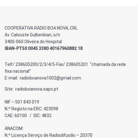
COOPERATIVA RÁDIO BOA NOVA, CRL
Av. Calouste Gulbenkian, s/n
3400-060 Oliveira do Hospital
IBAN-PT50 0045 3380 40167960882 18
Telf/ 238605200/2/3/4/5-Fax/ 238605201 “chamada da rede
fixa nacional”
E-mail: radioboanova1002@gmail.com
Site: radioboanova.sapo.pt
NIF – 501 843 019
N.º Registo na ERC: 423098
CAE: 60100 / SIC: 4832
ANACOM:
N.º Licença Serviço de Radiodifusão – 20370