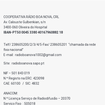
COOPERATIVA RÁDIO BOA NOVA, CRL
Av. Calouste Gulbenkian, s/n
3400-060 Oliveira do Hospital
IBAN-PT50 0045 3380 40167960882 18
Telf/ 238605200/2/3/4/5-Fax/ 238605201 “chamada da rede
fixa nacional”
E-mail: radioboanova1002@gmail.com
Site: radioboanova.sapo.pt
NIF – 501 843 019
N.º Registo na ERC: 423098
CAE: 60100 / SIC: 4832
ANACOM:
N.º Licença Serviço de Radiodifusão – 20370
Serviço Fixo : 505018