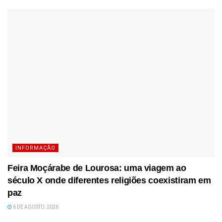
INFORMAÇÃO
Feira Moçárabe de Lourosa: uma viagem ao
século X onde diferentes religiões coexistiram em
paz
6 DE AGOSTO, 2026